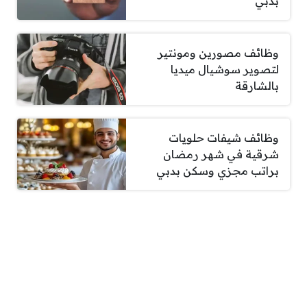
بدبي
وظائف مصورين ومونتير
لتصوير سوشيال ميديا
بالشارقة
وظائف شيفات حلويات
شرقية في شهر رمضان
براتب مجزي وسكن بدبي