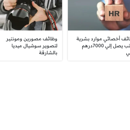
ئف أخصائي موارد بشرية
وظائف مصورين ومونتير
براتب يصل إلي 7000درهم
لتصوير سوشيال ميديا
ي
بالشارقة