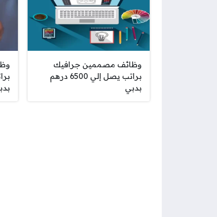
وظائف مصممين جرافيك
وظا
براتب يصل إلي 6500 درهم
بدبي
بدب