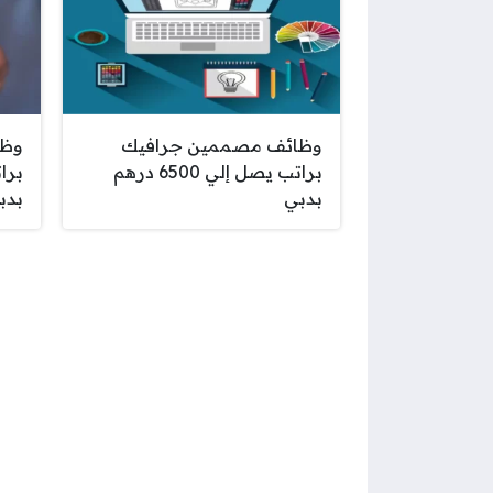
وظائف مصممين جرافيك
وظا
براتب يصل إلي 6500 درهم
بدبي
بدب