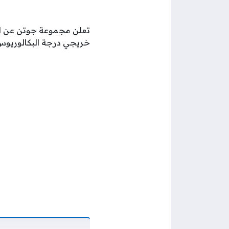
تعلن مجموعة جوتن عن احت
خريجي درجة البكالوريوس ل