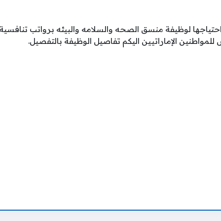
ياجها لوظيفة منسق الصحه والسلامه والبيئه برواتب تنافسية 
لمواطنين الإماراتيين اليكم تفاصيل الوظيفة بالتفصيل.