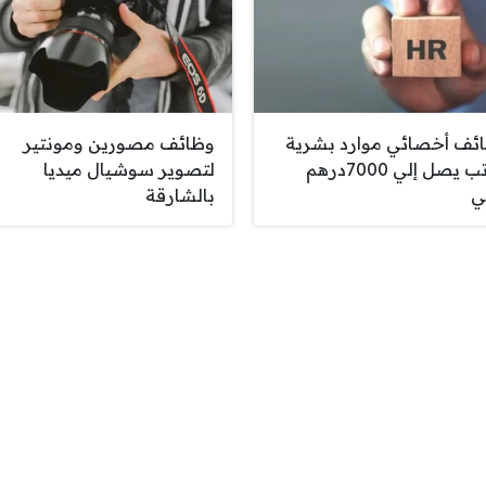
ئف أخصائي موارد بشرية
وظائف مصورين ومونتير
براتب يصل إلي 7000درهم
لتصوير سوشيال ميديا
ي
بالشارقة