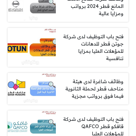
المانع قطر 2024 برواتب
ومزايا عالية
فتح باب التوظيف لدى شركة
جوتن قطر للدهانات
للمؤهلات العليا بمزايا
تنافسية
وظائف شاغرة لدى هيئة
متاحف قطر لحملة الثانوية
فيما فوق برواتب مجزية
فتح باب التوظيف لدى شركة
قافكو قطر QAFCO
للمؤهلات العليا