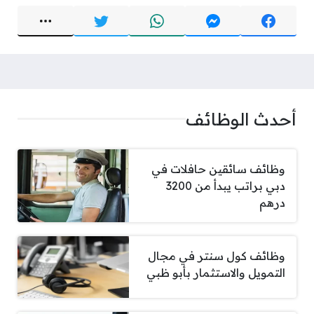
أحدث الوظائف
وظائف سائقين حافلات في
دبي براتب يبدأ من 3200
درهم
وظائف كول سنتر في مجال
التمويل والاستثمار بأبو ظبي