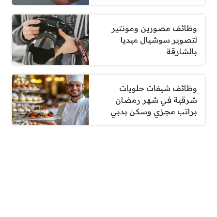
وظائف مصورين ومونتير
لتصوير سوشيال ميديا
بالشارقة
وظائف شيفات حلويات
شرقية في شهر رمضان
براتب مجزي وسكن بدبي