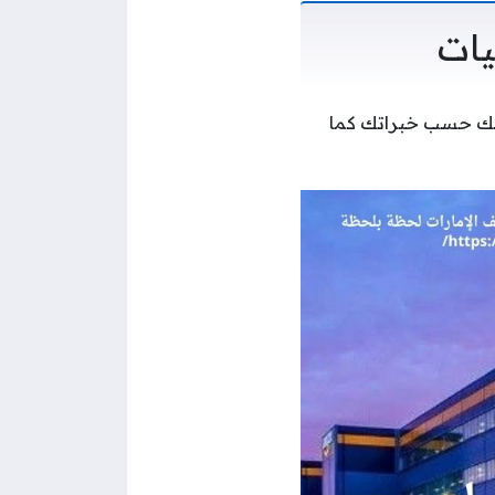
يات
معك حسب خبراتك كما