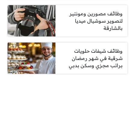
وظائف مصورين ومونتير
لتصوير سوشيال ميديا
بالشارقة
وظائف شيفات حلويات
شرقية في شهر رمضان
براتب مجزي وسكن بدبي