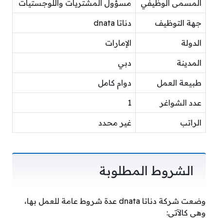
المسمى الوظيفي
مسؤول المشتريات واللوجستيات
جهة التوظيف
دناتا dnata
الدولة
الإمارات
المدينة
دبي
طبيعة العمل
دوام كامل
عدد الشواغر
1
الراتب
غير محدد
الشروط المطلوبة
وضعت شركة دناتا dnata عدة شروط عامة للعمل بها،
وهي كالآتي: