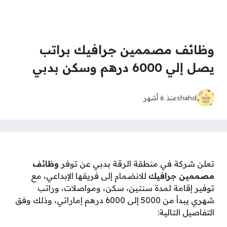
وظائف مصممين جرافيك براتب
يصل إلي 6000 درهم وسكن بدبي
shahd
منذ 6 أشهر
تعلن شركة في منطقة الرقة بدبي عن توفر
وظائف
مصممين جرافيك
للانضمام إلى فريقها الإبداعي، مع
توفير إقامة لمدة سنتين، سكن، ومواصلات، وراتب
شهري يبدأ من 5000 إلى 6000 درهم إماراتي، وذلك وفق
التفاصيل التالية: