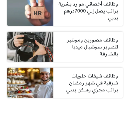
وظائف أخصائي موارد بشرية
براتب يصل إلي 7000درهم
بدبي
وظائف مصورين ومونتير
لتصوير سوشيال ميديا
بالشارقة
وظائف شيفات حلويات
شرقية في شهر رمضان
براتب مجزي وسكن بدبي