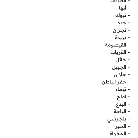
– الطائف
– أبها
– تبوك
– جدة
– نجران
– بريدة
– القيصومة
– القريات
– حائل
– الجبيل
– جازان
– حفر الباطن
– تيماء
– املج
– البدع
– الباحة
– بلجرشي
– الخبر
– المخواة