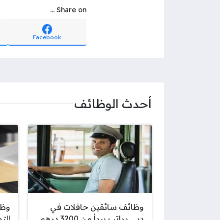
Share on ...
Facebook
أحدث الوظائف
وظائف سائقين حافلات في
وظا
دبي براتب يبدأ من 3200 درهم
الت