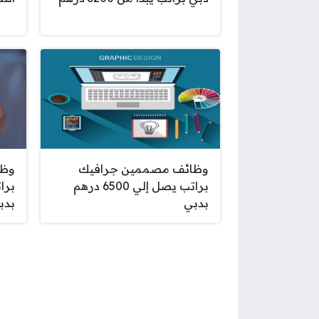
وظائف مصممين جرافيك
وظا
براتب يصل إلي 6500 درهم
بدبي
بدب