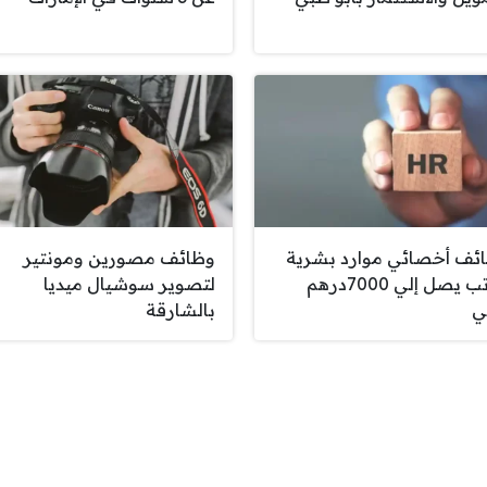
ئف أخصائي موارد بشرية
وظائف مصورين ومونتير
براتب يصل إلي 7000درهم
لتصوير سوشيال ميديا
ي
بالشارقة