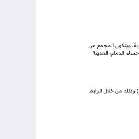
ة، ويتكون المجمع من
اء، الدمام، المدينة
يم متاح بداية من اليوم الخميس الموافق لتاريخ 1446/6/11هـ (الموافق 2024/12/12م) وذلك من خلال الرابط