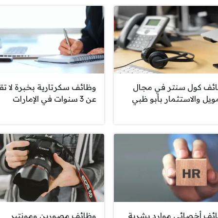
ئف كول سنتر في مجال
وظائف سكرتارية بخبرة لا تق
مويل والاستثمار بأبو ظبي
عن 3 سنوات في الإمارات
ئف أخصائي موارد بشرية
وظائف مصورين ومونتير