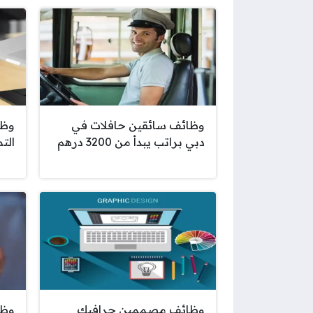
وظائف سائقين حافلات في
وظا
دبي براتب يبدأ من 3200 درهم
الت
وظائف مصممين جرافيك
وظا