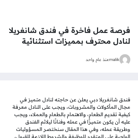
فرصة عمل فاخرة في فندق شانغريلا
لنادل محترف بمميزات استثنائية
malik
منذ عام واحد
فندق شانغريلا دبي يعلن عن حاجته لنادل متميز في
مجال المأكولات والمشروبات، ويجب على النادل معرفة
كيفية تقديم الطعام، والاهتمام بالطعام والعملاء، ويجب
عليه أن يكون متميزًا في عمله وفنانًا ليلائم الفندق
وطريقة عمله، وفي هذا المقال سنختصر المسؤوليات
الواجبة على المتقدم للوظيفة والشروط اللازمة للقبول،