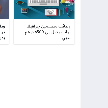
وظائف مصممين جرافيك
وظا
براتب يصل إلي 6500 درهم
بدبي
بدب