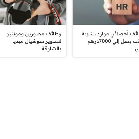
ئف أخصائي موارد بشرية
وظائف مصورين ومونتير
براتب يصل إلي 7000درهم
لتصوير سوشيال ميديا
ي
بالشارقة