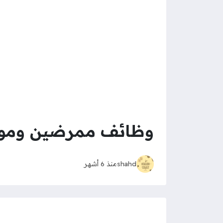
وظائف ممرضين وموظفة ا
shahd
منذ 6 أشهر