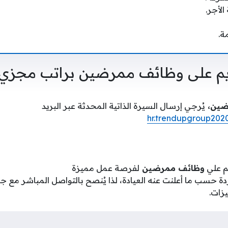
لأجر.
ة.
يم على وظائف ممرضين براتب مجزي
ضين،
يُرجي إرسال السيرة الذاتية المحدثة عبر البريد
hr.trendupgroup20
م علي
وظائف ممرضين
لفرصة عمل مميزة
ة حسب ما أعلنت عنه العيادة، لذا يُنصح بالتواصل المباشر مع ج
زات.