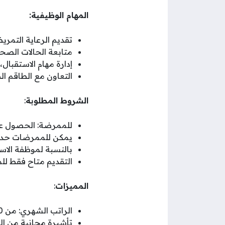
المهام الوظيفية:
تقديم الرعاية التمري
متابعة الحالات الصح
إدارة مهام الاستقبال
التعاون مع الطاقم ا
الشروط المطلوبة
:
للممرضة: الحصول ع
يمكن للممرضات حديثا
بالنسبة لموظفة الاس
التقديم متاح فقط لل
المميزات
:
الراتب الشهري: من 3500 إلى 6000 درهم إماراتي حسب الخبرة.
تأشيرة مجانية من ال