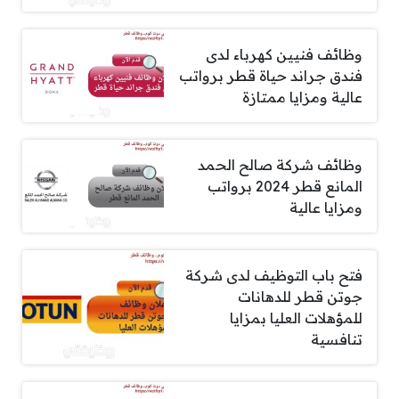
وظائف فنيين كهرباء لدى
فندق جراند حياة قطر برواتب
عالية ومزايا ممتازة
وظائف شركة صالح الحمد
المانع قطر 2024 برواتب
ومزايا عالية
فتح باب التوظيف لدى شركة
جوتن قطر للدهانات
للمؤهلات العليا بمزايا
تنافسية