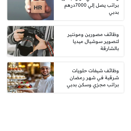
براتب يصل إلي 7000درهم
بدبي
وظائف مصورين ومونتير
لتصوير سوشيال ميديا
بالشارقة
وظائف شيفات حلويات
شرقية في شهر رمضان
براتب مجزي وسكن بدبي