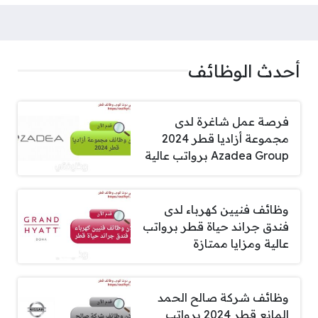
أحدث الوظائف
فرصة عمل شاغرة لدى
مجموعة أزاديا قطر 2024
Azadea Group برواتب عالية
وظائف فنيين كهرباء لدى
فندق جراند حياة قطر برواتب
عالية ومزايا ممتازة
وظائف شركة صالح الحمد
المانع قطر 2024 برواتب